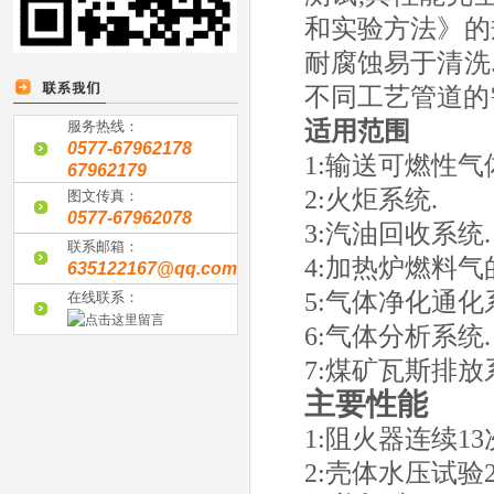
和实验方法》的
耐腐蚀易于清洗
不同工艺管道的
适用范围
服务热线：
0577-67962178
1:
输送可燃性气
67962179
2:
火炬系统
.
图文传真：
0577-67962078
3:
汽油回收系统
.
联系邮箱：
4:
加热炉燃料气
635122167@qq.com
5:
气体净化通化
在线联系：
6:
气体分析系统
.
7:
煤矿瓦斯排放
主要性能
1:
阻火器连续
13
2:
壳体水压试验