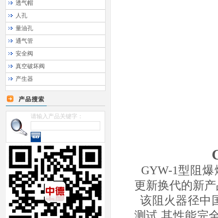
透气帽
人孔
量油孔
通气管
安全阀
真空破坏阀
产生器
请输入产品关键字：
GYW-1
型阻爆
更新换代的新产
该阻火器径中
测试
,
其性能完